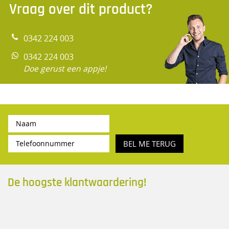
Vraag over dit product?
0342 224 003
0342 224 003
Doe gerust een appje!
BEL ME TERUG
De hoogste klantwaardering!