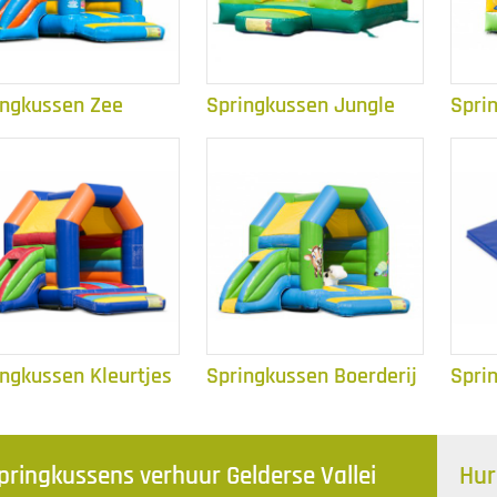
ingkussen Zee
Springkussen Jungle
Spri
ingkussen Kleurtjes
Springkussen Boerderij
Spri
pringkussens verhuur Gelderse Vallei
Hur