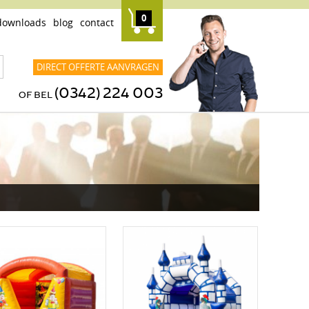
0
downloads
blog
contact
DIRECT OFFERTE AANVRAGEN
(0342) 224 003
OF BEL