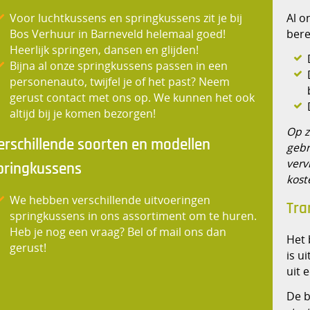
Voor luchtkussens en springkussens zit je bij
Al o
Bos Verhuur in Barneveld helemaal goed!
bere
Heerlijk springen, dansen en glijden!
Bijna al onze springkussens passen in een
personenauto, twijfel je of het past? Neem
gerust contact met ons op. We kunnen het ook
altijd bij je komen bezorgen!
Op z
erschillende soorten en modellen
gebr
verv
pringkussens
kost
We hebben verschillende uitvoeringen
Tra
springkussens in ons assortiment om te huren.
Heb je nog een vraag? Bel of mail ons dan
Het 
gerust!
is u
uit 
De b