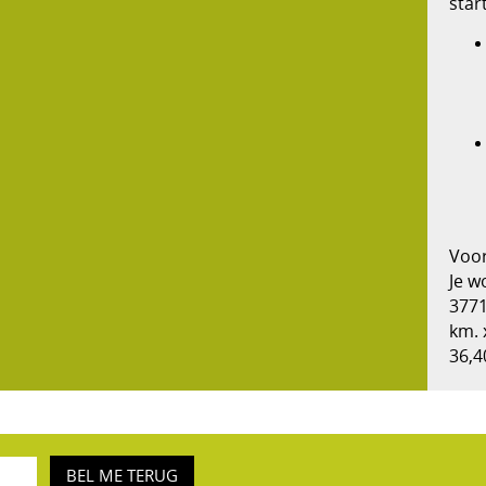
star
Voo
Je w
3771
km. 
36,4
BEL ME TERUG