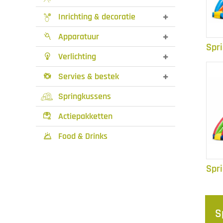
Inrichting & decoratie
Apparatuur

Spr
Verlichting

Servies & bestek

Springkussens
Actiepakketten

Food & Drinks

Spr
S