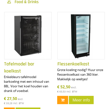
Food & Drinks

Tafelmodel bar
Flessenkoelkast
Grote koeling nodig? Huur onze
koelkast
flessenkoelkast van 360 liter.
Enkeldeurs tafelmodel
Makkelijk op wieltjes!
barkoeling met een inhoud van
88L. Voor het koel houden van
€ 52,50
excl.
drank of voedsel.
€ 63,53
incl. BTW
€ 27,50
excl.
Meer info
€ 33,28
incl. BTW