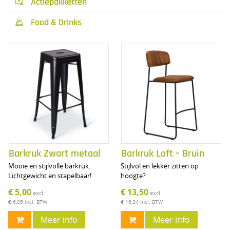
Actiepakketten

Food & Drinks

Barkruk Zwart metaal
Barkruk Loft – Bruin
Mooie en stijlvolle barkruk.
Stijlvol en lekker zitten op
Lichtgewicht en stapelbaar!
hoogte?
€ 5,00
€ 13,50
excl.
excl.
€ 6,05
incl. BTW
€ 16,34
incl. BTW
Meer info
Meer info