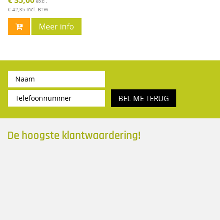
excl.
€ 42,35
incl. BTW
Meer info
BEL ME TERUG
De hoogste klantwaardering!