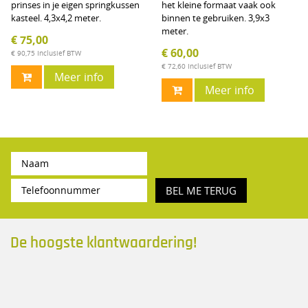
prinses in je eigen springkussen
het kleine formaat vaak ook
kasteel. 4,3x4,2 meter.
binnen te gebruiken. 3,9x3
meter.
€ 75,00
€ 60,00
€ 90,75
Inclusief BTW
€ 72,60
Inclusief BTW
Meer info
Meer info
BEL ME TERUG
De hoogste klantwaardering!