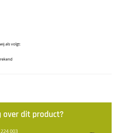
j als volgt:
erekend
 over dit product?
 224 003