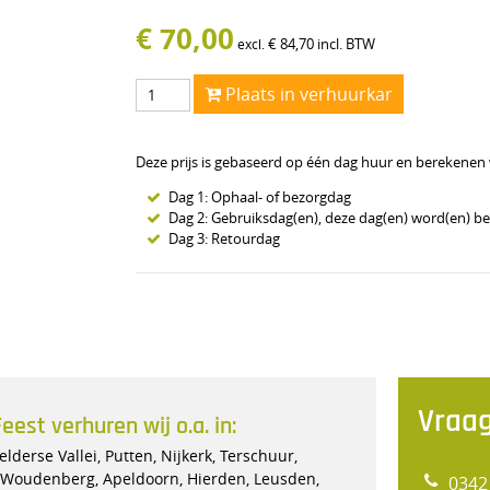
€
70,00
€
84,70
incl. BTW
excl.
Plaats in verhuurkar
Deze prijs is gebaseerd op één dag huur en berekenen wi
Dag 1: Ophaal- of bezorgdag
Dag 2: Gebruiksdag(en), deze dag(en) word(en) b
Dag 3: Retourdag
Vraag
est verhuren wij o.a. in:
lderse Vallei, Putten, Nijkerk, Terschuur,
, Woudenberg, Apeldoorn, Hierden, Leusden,
0342