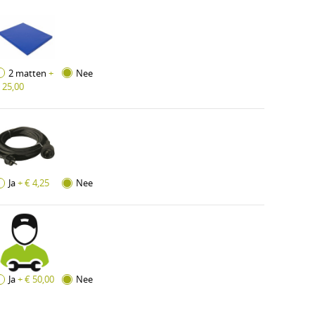
2 matten
+
Nee
 25,00
Ja
+ € 4,25
Nee
Ja
+ € 50,00
Nee