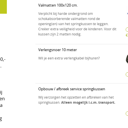
Valmatten 100x120 cm.
Verplicht bij harde ondergrond om
schokabsorberende valmatten rond de
opening(en) van het springkussen te leggen.
Creëer extra veiligheid voor de kinderen. Voor dit
kussen zijn 2 matten nodig.
€
Verlengsnoer 10 meter
Wil je een extra verlengkabel bijhuren?
0,-
.
Opbouw / afbreek service springkussen
ij
Wij verzorgen het opzetten en afbreken van het
en
springkussen.
Alleen mogelijk i.c.m. transport.
ra
g