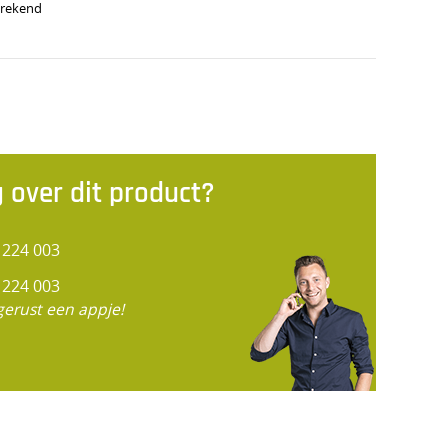
erekend
 over dit product?
 224 003
 224 003
gerust een appje!