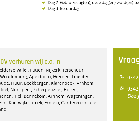
Dag 2: Gebruiksdag(en), deze dag(en) word(en) b
Dag 3: Retourdag
Vraag
 verhuren wij o.a. in:
lderse Vallei, Putten, Nijkerk, Terschuur,
, Woudenberg, Apeldoorn, Hierden, Leusden,
0342
oude, Huur, Beekbergen, Klarenbeek, Arnhem,
0342
ddel, Nunspeet, Scherpenzeel, Huren,
Doe 
henen, Tiel, Bennekom, Arnhem, Wageningen,
izen, Kootwijkerbroek, Ermelo, Garderen en alle
and!