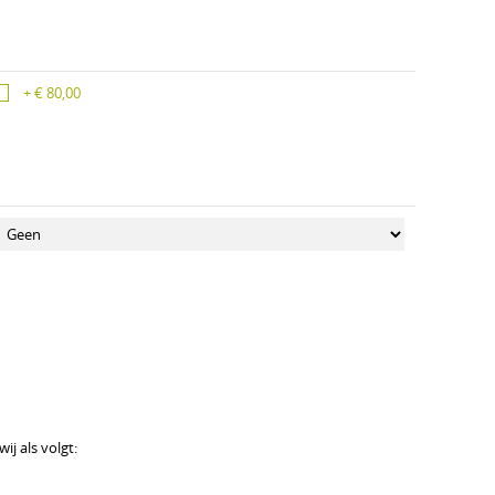
+ € 80,00
j als volgt: