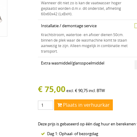
Wanneer dit niet zo is kan de vaatwasser hoger
geplaatst worden d.m.v. dit onderstel, afmeting
60x60x42 (LxBxH).
Installatie / demontage service
Krachtstroom, watertoe- en afvoer dienen 50cm.
binnen de plek waar de wasmachine komt te staan
aanwezig te zijn. Alleen mogelijk in combinatie met
transport.
Extra wasmiddel/glansspoelmiddel
€
75,00
€
90,75
incl. BTW
excl.
Plaats in verhuurkar
Deze prijs is gebaseerd op één dag huur en berekenen wi
Dag 1: Ophaal- of bezorgdag