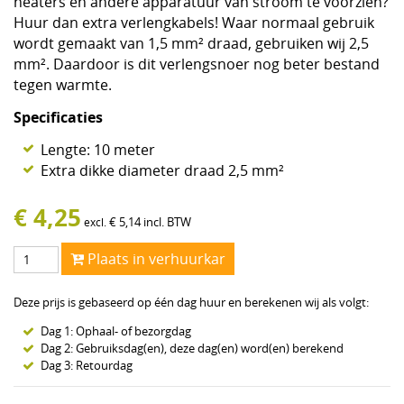
heaters en andere apparatuur van stroom te voorzien?
Huur dan extra verlengkabels! Waar normaal gebruik
wordt gemaakt van 1,5 mm² draad, gebruiken wij 2,5
mm². Daardoor is dit verlengsnoer nog beter bestand
tegen warmte.
Specificaties
Lengte: 10 meter
Extra dikke diameter draad 2,5 mm²
€
4,25
€
5,14
incl. BTW
excl.
Plaats in verhuurkar
Deze prijs is gebaseerd op één dag huur en berekenen wij als volgt:
Dag 1: Ophaal- of bezorgdag
Dag 2: Gebruiksdag(en), deze dag(en) word(en) berekend
Dag 3: Retourdag