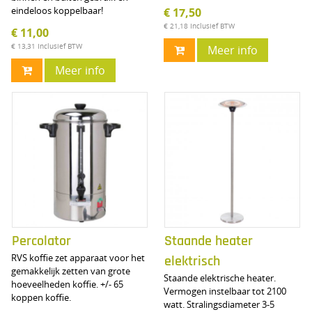
eindeloos koppelbaar!
€ 17,50
€ 21,18
Inclusief BTW
€ 11,00
€ 13,31
Inclusief BTW
Meer info
Meer info
Percolator
Staande heater
RVS koffie zet apparaat voor het
elektrisch
gemakkelijk zetten van grote
Staande elektrische heater.
hoeveelheden koffie. +/- 65
Vermogen instelbaar tot 2100
koppen koffie.
watt. Stralingsdiameter 3-5