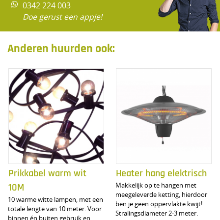
0342 224 003
Doe gerust een appje!
Anderen huurden ook:
Prikkabel warm wit
Heater hang elektrisch
Makkelijk op te hangen met
10M
meegeleverde ketting, hierdoor
10 warme witte lampen, met een
ben je geen oppervlakte kwijt!
totale lengte van 10 meter. Voor
Stralingsdiameter 2-3 meter.
binnen én buiten gebruik en