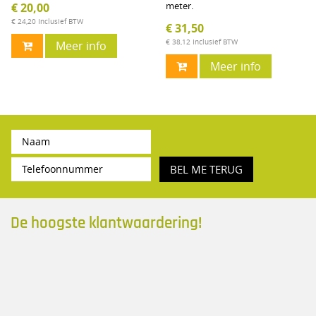
meter.
€ 20,00
€ 24,20
Inclusief BTW
€ 31,50
€ 38,12
Inclusief BTW
Meer info
Meer info
BEL ME TERUG
De hoogste klantwaardering!