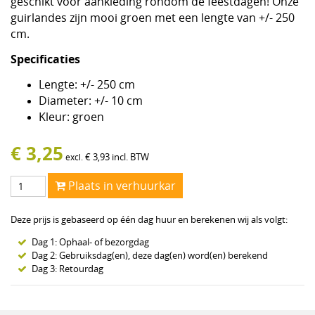
geschikt voor aankleding rondom de feestdagen! Onze
guirlandes zijn mooi groen met een lengte van +/- 250
cm.
Specificaties
Lengte: +/- 250 cm
Diameter: +/- 10 cm
Kleur: groen
€
3,25
€
3,93
incl. BTW
excl.
Plaats in verhuurkar
Deze prijs is gebaseerd op één dag huur en berekenen wij als volgt:
Dag 1: Ophaal- of bezorgdag
Dag 2: Gebruiksdag(en), deze dag(en) word(en) berekend
Dag 3: Retourdag