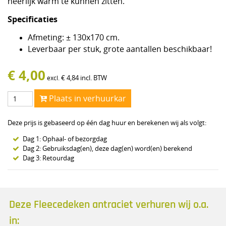
heerlijk warm te kunnen zitten.
Specificaties
Afmeting: ± 130x170 cm.
Leverbaar per stuk, grote aantallen beschikbaar!
€
4,00
€
4,84
incl. BTW
excl.
Plaats in verhuurkar
Deze prijs is gebaseerd op één dag huur en berekenen wij als volgt:
Dag 1: Ophaal- of bezorgdag
Dag 2: Gebruiksdag(en), deze dag(en) word(en) berekend
Dag 3: Retourdag
Deze Fleecedeken antraciet verhuren wij o.a.
in: