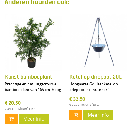
Anderen huurden ook:
Kunst bamboeplant
Ketel op driepoot 20L
Prachtige en natuurgetrouwe
Hongaarse Goulashketel op
bamboe plant van 165 cm. hoog.
driepoot incl. vuurkorf.
€ 32,50
€ 20,50
€ 39,33
Inclusief BTW
€ 24,81
Inclusief BTW
Meer info
Meer info