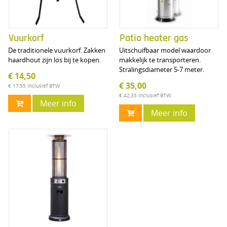
Vuurkorf
Patio heater gas
De traditionele vuurkorf. Zakken
Uitschuifbaar model waardoor
haardhout zijn los bij te kopen.
makkelijk te transporteren.
Stralingsdiameter 5-7 meter.
€ 14,50
€ 35,00
€ 17,55
Inclusief BTW
€ 42,35
Inclusief BTW
Meer info
Meer info