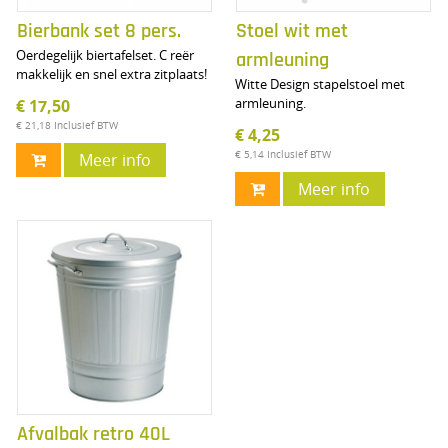
Bierbank set 8 pers.
Stoel wit met
Oerdegelijk biertafelset. C reër
armleuning
makkelijk en snel extra zitplaats!
Witte Design stapelstoel met
armleuning.
€ 17,50
€ 21,18
Inclusief BTW
€ 4,25
€ 5,14
Inclusief BTW
Meer info
Meer info
Afvalbak retro 40L