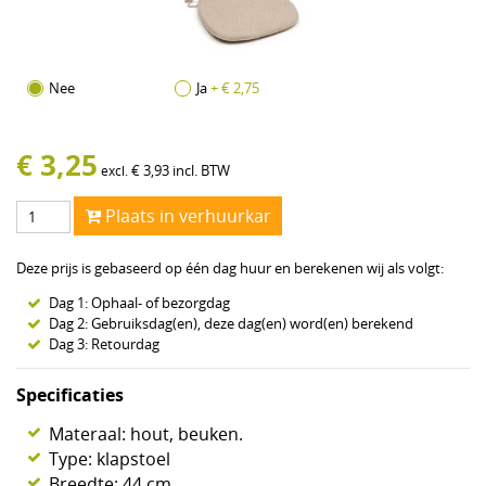
Nee
Ja
+ € 2,75
€
3,25
€
3,93
incl. BTW
excl.
Plaats in verhuurkar
Deze prijs is gebaseerd op één dag huur en berekenen wij als volgt:
Dag 1: Ophaal- of bezorgdag
Dag 2: Gebruiksdag(en), deze dag(en) word(en) berekend
Dag 3: Retourdag
Specificaties
Materaal: hout, beuken.
Type: klapstoel
Breedte: 44 cm.