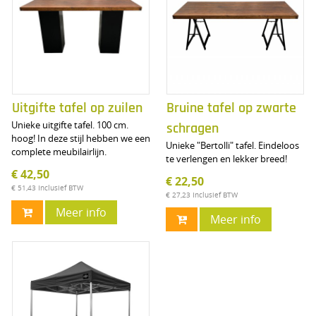
Uitgifte tafel op zuilen
Bruine tafel op zwarte
Unieke uitgifte tafel. 100 cm.
schragen
hoog! In deze stijl hebben we een
Unieke "Bertolli" tafel. Eindeloos
complete meubilairlijn.
te verlengen en lekker breed!
€ 42,50
€ 22,50
€ 51,43
Inclusief BTW
€ 27,23
Inclusief BTW
Meer info
Meer info