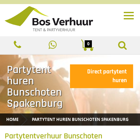
TENT & PARTYVERHUUR
0
Partytent
Direct partytent
huren
huren
Bunschoten
Spakenburg
HOME
PARTYTENT HUREN BUNSCHOTEN SPAKENBURG
Partytentverhuur Bunschoten