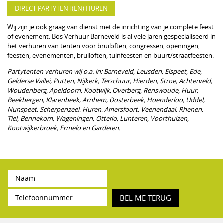
DIRECT PARTYTENT(EN) HUREN
Wij zijn je ook graag van dienst met de inrichting van je complete feest
of evenement. Bos Verhuur Barneveld is al vele jaren gespecialiseerd in
het verhuren van tenten voor bruiloften, congressen, openingen,
feesten, evenementen, bruiloften, tuinfeesten en buurt/straatfeesten.
Partytenten verhuren wij o.a. in: Barneveld, Leusden, Elspeet, Ede,
Gelderse Vallei, Putten, Nijkerk, Terschuur, Hierden, Stroe, Achterveld,
Woudenberg, Apeldoorn, Kootwijk, Overberg, Renswoude, Huur,
Beekbergen, Klarenbeek, Arnhem, Oosterbeek, Hoenderloo, Uddel,
Nunspeet, Scherpenzeel, Huren, Amersfoort, Veenendaal, Rhenen,
Tiel, Bennekom, Wageningen, Otterlo, Lunteren, Voorthuizen,
Kootwijkerbroek, Ermelo en Garderen.
BEL ME TERUG