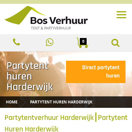
TENT & PARTYVERHUUR
0
Partytent
Direct partytent
huren
huren
Harderwijk
HOME
PARTYTENT HUREN HARDERWIJK
Partytentverhuur Harderwijk⎮Partytent
Huren Harderwijk