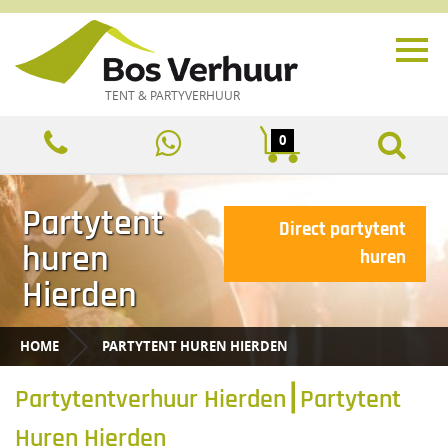
TENT & PARTYVERHUUR
0
Partytent
Direct partytent
huren
huren
Hierden
HOME
PARTYTENT HUREN HIERDEN
Partytentverhuur Hierden⎮Partytent
Huren Hierden