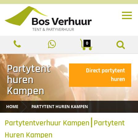
TENT & PARTYVERHUUR
0
Partytent
Direct partytent
huren
huren
Kampen
HOME
PARTYTENT HUREN KAMPEN
Partytentverhuur Kampen⎮Partytent
Huren Kampen