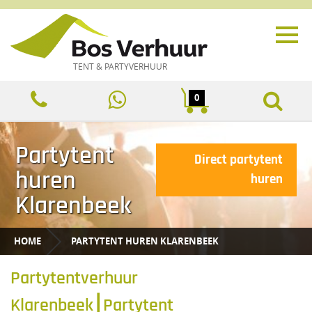
TENT & PARTYVERHUUR
0
Partytent
Direct partytent
huren
huren
Klarenbeek
HOME
PARTYTENT HUREN KLARENBEEK
Partytentverhuur
Klarenbeek⎮Partytent