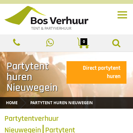
TENT & PARTYVERHUUR
0
Partytent
Direct partytent
huren
huren
Nieuwegein
HOME
PARTYTENT HUREN NIEUWEGEIN
Partytentverhuur
Nieuwegein⎮Partytent