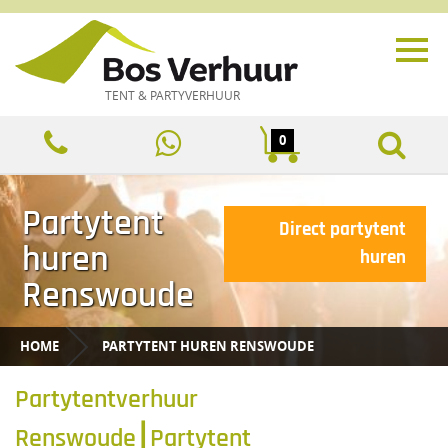
TENT & PARTYVERHUUR
0
Partytent
Direct partytent
huren
huren
Renswoude
HOME
PARTYTENT HUREN RENSWOUDE
Partytentverhuur
Renswoude⎮Partytent