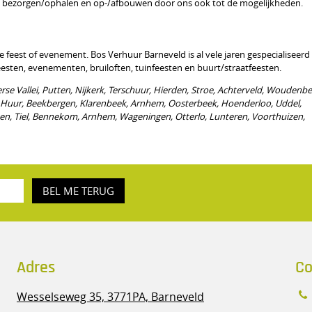
ren bezorgen/ophalen en op-/afbouwen door ons ook tot de mogelijkheden.
te feest of evenement. Bos Verhuur Barneveld is al vele jaren gespecialiseerd 
esten, evenementen, bruiloften, tuinfeesten en buurt/straatfeesten.
rse Vallei, Putten, Nijkerk, Terschuur, Hierden, Stroe, Achterveld, Woudenbe
 Huur, Beekbergen, Klarenbeek, Arnhem, Oosterbeek, Hoenderloo, Uddel,
n, Tiel, Bennekom, Arnhem, Wageningen, Otterlo, Lunteren, Voorthuizen,
BEL ME TERUG
Adres
Co
Wesselseweg 35,
3771PA, Barneveld