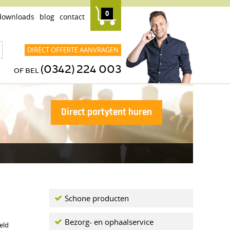
0
downloads
blog
contact
DIRECT OFFERTE AANVRAGEN
(0342) 224 003
OF BEL
Direct partytent huren
Schone producten
Bezorg- en ophaalservice
eld