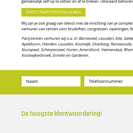
gemakkelijk zelf op te zetten en af te breken. Uiteraard beho
DIRECT PARTYTENT(EN) HUREN
Wij zijn je ook graag van dienst met de inrichting van je comple
verhuren van tenten voor bruiloften, congressen, openingen, fe
Partytenten verhuren wij o.a. in: Barneveld, Leusden, Ede, Gelde
Apeldoorn, Hierden, Leusden, Kootwijk, Overberg, Renswoude,
Nunspeet, Scherpenzeel, Huren, Amersfoort, Veenendaal, Rhene
Kootwijkerbroek, Ermelo en Garderen.
De hoogste klantwaardering!