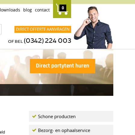
0
downloads
blog
contact
DIRECT OFFERTE AANVRAGEN
(0342) 224 003
OF BEL
Direct partytent huren
Schone producten
Bezorg- en ophaalservice
eld