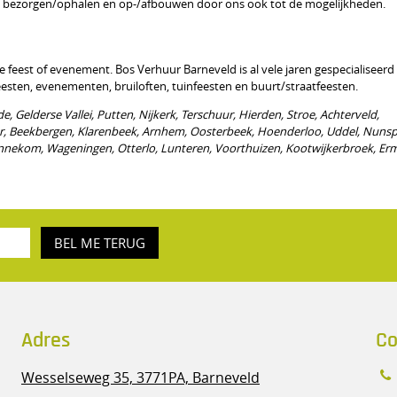
ren bezorgen/ophalen en op-/afbouwen door ons ook tot de mogelijkheden.
te feest of evenement. Bos Verhuur Barneveld is al vele jaren gespecialiseerd 
esten, evenementen, bruiloften, tuinfeesten en buurt/straatfeesten.
e, Gelderse Vallei, Putten, Nijkerk, Terschuur, Hierden, Stroe, Achterveld,
, Beekbergen, Klarenbeek, Arnhem, Oosterbeek, Hoenderloo, Uddel, Nunsp
ennekom, Wageningen, Otterlo, Lunteren, Voorthuizen, Kootwijkerbroek, Er
BEL ME TERUG
Adres
Co
Wesselseweg 35,
3771PA, Barneveld