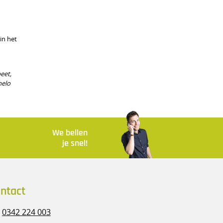
in het
eet,
melo
We bellen
je snel!
ntact
0342 224 003