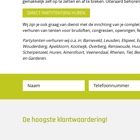
gemakkelijk zelf op te zetten en af te breken. Uiteraard beho
DIRECT PARTYTENT(EN) HUREN
Wij zijn je ook graag van dienst met de inrichting van je comple
verhuren van tenten voor bruiloften, congressen, openingen, fe
Partytenten verhuren wij o.a. in: Barneveld, Leusden, Elspeet, Ed
Woudenberg, Apeldoorn, Kootwijk, Overberg, Renswoude, Huur
Scherpenzeel, Huren, Amersfoort, Veenendaal, Rhenen, Tiel, B
en Garderen.
De hoogste klantwaardering!