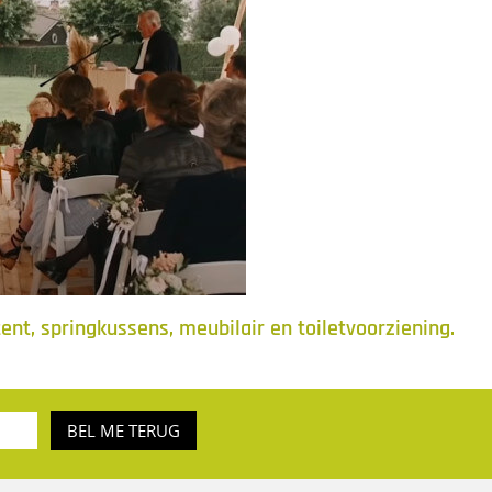
ent, springkussens, meubilair en toiletvoorziening.
BEL ME TERUG