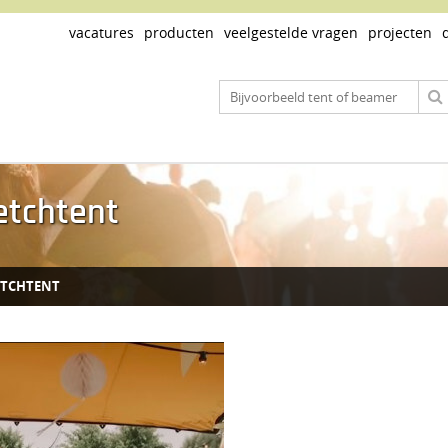
vacatures
producten
veelgestelde vragen
projecten
etchtent
ETCHTENT