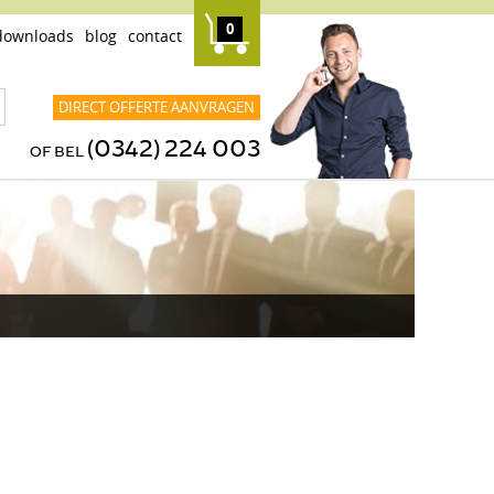
0
downloads
blog
contact
DIRECT OFFERTE AANVRAGEN
(0342) 224 003
OF BEL