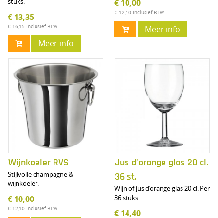
stuks.
€ 10,00
€ 12,10
Inclusief BTW
€ 13,35
€ 16,15
Inclusief BTW
Meer info
Meer info
Wijnkoeler RVS
Jus d’orange glas 20 cl.
Stijlvolle champagne &
36 st.
wijnkoeler.
Wijn of jus d’orange glas 20 cl. Per
36 stuks.
€ 10,00
€ 12,10
Inclusief BTW
€ 14,40