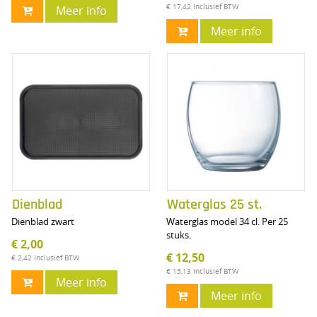
€ 17,42
Inclusief BTW
Meer info
Meer info
Dienblad
Waterglas 25 st.
Dienblad zwart
Waterglas model 34 cl. Per 25
stuks.
€ 2,00
€ 12,50
€ 2,42
Inclusief BTW
€ 15,13
Inclusief BTW
Meer info
Meer info