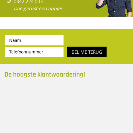
0342 224 003
Doe gerust een appje!
BEL ME TERUG
De hoogste klantwaardering!