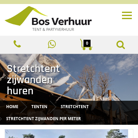
TENT & PARTYVERHUUR
0
Stretchtent
zijwanden
huren
HOME
TENTEN
STRETCHTENT
STRETCHTENT ZIJWANDEN PER METER