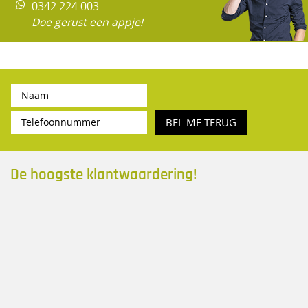
0342 224 003
Doe gerust een appje!
BEL ME TERUG
De hoogste klantwaardering!