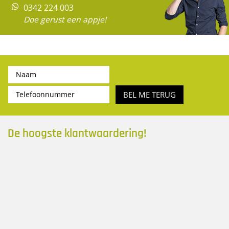
0342 224 003
Doe gerust een appje!
BEL ME TERUG
De hoogste klantwaardering!