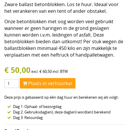
Zware ballast betonblokken. Los te huur. Ideaal voor
het verankeren van een tent of ander obstakel.
Onze betonblokken met oog worden veel gebruikt
wanneer er geen haringen in de grond geslagen
kunnen worden i.v.m. leidingen of asfalt.
Deze
betonblokken bieden dan uitkomst! Per stuk wegen de
ballastblokken minimaal 450 kilo en zijn makkelijk te
verplaatsen met een heftruck of handpalletwagen.
€
50,00
€
60,50
incl. BTW
excl.
Plaats in verhuurkar
Deze prijs is gebaseerd op één dag huur en berekenen wij als volgt:
Dag 1: Ophaal- of bezorgdag
Dag 2: Gebruiksdag(en), deze dag(en) word(en) berekend
Dag 3: Retourdag