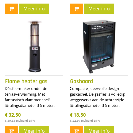
Meer info
Meer info
Flame heater gas
Gashaard
Dé sfeermaker onder de
Compacte, sfeervolle design
terrasverwarming. Met
gaskachel. De gasfles is volledig
fantastisch vlammenspel!
weggewerkt aan de achterzijde.
Stralingsdiameter 3-5 meter.
Stralingsdiameter 3-5 meter.
€ 32,50
€ 18,50
€ 39,33
Inclusief BTW
€ 22,39
Inclusief BTW
Meer info
Meer info