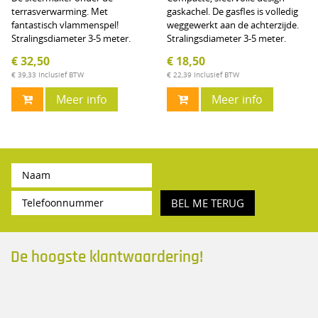
terrasverwarming. Met
gaskachel. De gasfles is volledig
fantastisch vlammenspel!
weggewerkt aan de achterzijde.
Stralingsdiameter 3-5 meter.
Stralingsdiameter 3-5 meter.
€ 32,50
€ 18,50
€ 39,33
Inclusief BTW
€ 22,39
Inclusief BTW
Meer info
Meer info
BEL ME TERUG
De hoogste klantwaardering!