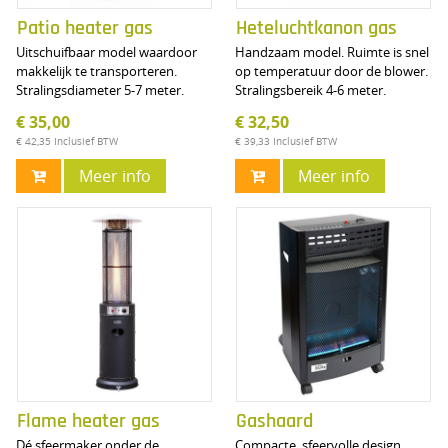
Patio heater gas
Heteluchtkanon gas
Uitschuifbaar model waardoor
Handzaam model. Ruimte is snel
makkelijk te transporteren.
op temperatuur door de blower.
Stralingsdiameter 5-7 meter.
Stralingsbereik 4-6 meter.
€ 35,00
€ 32,50
€ 42,35
Inclusief BTW
€ 39,33
Inclusief BTW
Meer info
Meer info
Flame heater gas
Gashaard
Dé sfeermaker onder de
Compacte, sfeervolle design