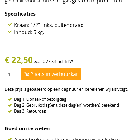
geschikt voor al onze op gas gestookte producten.
Specificaties
Kraan: 1/2" links, buitendraad
Inhoud: 5 kg.
€
22,50
€
27,23
incl. BTW
excl.
Plaats in verhuurkar
Deze prijs is gebaseerd op één dag huur en berekenen wij als volgt:
Dag 1: Ophaal- of bezorgdag
Dag 2: Gebruiksdag(en), deze dag(en) word(en) berekend
Dag 3: Retourdag
Goed om te weten
Aangebroken gasflessen dienen wij volledig in