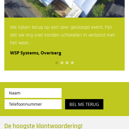
We kijken terug op een zeer geslaagd event. Fijn
dat we erg snel konden schakelen in verband met
het weer,
WSP Systems, Overberg
BEL ME TERUG
De hoogste klantwaardering!