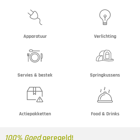


Apparatuur
Verlichting

Servies & bestek
Springkussens


Actiepakketten
Food & Drinks
100% Goed
geregeld!