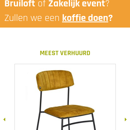
Bruiloft
of
Zakelijk event
?
Zullen we een
koffie doen
?
MEEST VERHUURD