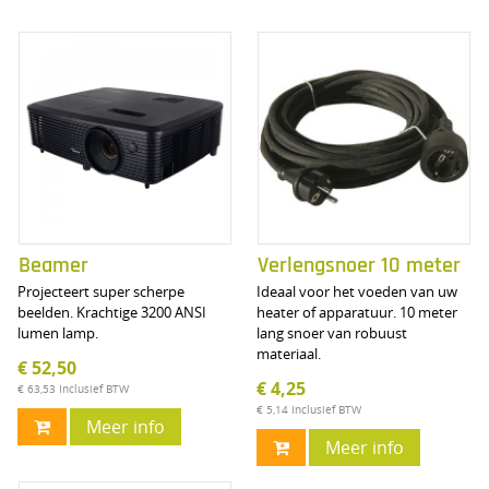
Beamer
Verlengsnoer 10 meter
Projecteert super scherpe
Ideaal voor het voeden van uw
beelden. Krachtige 3200 ANSI
heater of apparatuur. 10 meter
lumen lamp.
lang snoer van robuust
materiaal.
€ 52,50
€ 4,25
€ 63,53
Inclusief BTW
€ 5,14
Inclusief BTW
Meer info
Meer info