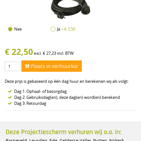
Nee
Ja
+ € 3,50
€
22,50
€
27,23
incl. BTW
excl.
Plaats in verhuurkar
Deze prijs is gebaseerd op één dag huur en berekenen wij als volgt:
Dag 1: Ophaal- of bezorgdag
Dag 2: Gebruiksdag(en), deze dag(en) word(en) berekend
Dag 3: Retourdag
Deze Projectiescherm verhuren wij o.a. in:
Barneveld, Leusden, Ede, Gelderse Vallei, Putten, Nijkerk,