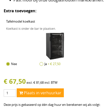
Past mooi bij onze douglashouten marktkramen.
Extra toevoegen:
Tafelmodel koelkast
Koelkast is onder de bar te plaatsen.
Nee
Ja
+ € 27,50
€
67,50
€
81,68
incl. BTW
excl.
Plaats in verhuurkar
Deze prijs is gebaseerd op één dag huur en berekenen wij als volgt: