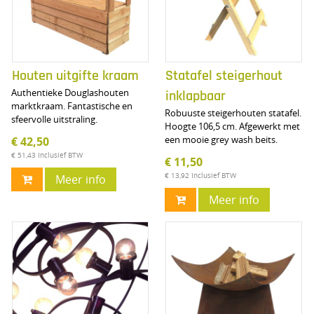
Houten uitgifte kraam
Statafel steigerhout
Authentieke Douglashouten
inklapbaar
marktkraam. Fantastische en
Robuuste steigerhouten statafel.
sfeervolle uitstraling.
Hoogte 106,5 cm. Afgewerkt met
een mooie grey wash beits.
€ 42,50
€ 51,43
Inclusief BTW
€ 11,50
€ 13,92
Inclusief BTW
Meer info
Meer info