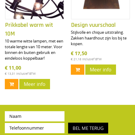
Prikkabel warm wit
Design vuurschaal
Stijlvolle en chique uitstraling.
10M
Zakken haardhout zijn los bij te
10 warme witte lampen, met een
kopen.
totale lengte van 10 meter. Voor
binnen én buiten gebruik en
€ 17,50
eindeloos koppelbaar!
€ 21,18
Inclusief BTW
€ 11,00
Meer info
€ 13,31
Inclusief BTW
Meer info
BEL ME TERUG