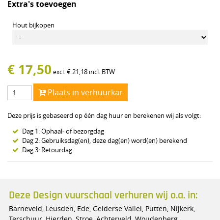
Extra's toevoegen
Hout bijkopen
€
17,50
€
21,18
incl. BTW
excl.
Plaats in verhuurkar
Deze prijs is gebaseerd op één dag huur en berekenen wij als volgt:
Dag 1: Ophaal- of bezorgdag
Dag 2: Gebruiksdag(en), deze dag(en) word(en) berekend
Dag 3: Retourdag
Deze Design vuurschaal verhuren wij o.a. in:
Barneveld, Leusden, Ede, Gelderse Vallei, Putten, Nijkerk,
Terschuur, Hierden, Stroe, Achterveld, Woudenberg,