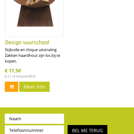
Design vuurschaal
Stijlvolle en chique uitstraling.
Zakken haardhout zijn los bij te
kopen.
€ 17,50
€ 21,18
Inclusief BTW
Meer info
BEL ME TERUG