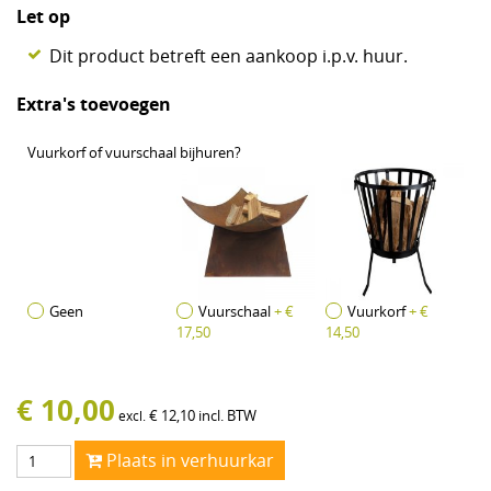
Let op
Dit product betreft een aankoop i.p.v. huur.
Extra's toevoegen
Vuurkorf of vuurschaal bijhuren?
Geen
Vuurschaal
+ €
Vuurkorf
+ €
17,50
14,50
€
10,00
€
12,10
incl. BTW
excl.
Plaats in verhuurkar