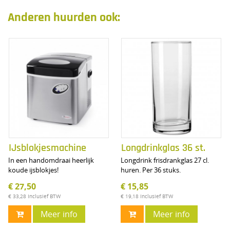
Anderen huurden ook:
IJsblokjesmachine
Longdrinkglas 36 st.
In een handomdraai heerlijk
Longdrink frisdrankglas 27 cl.
koude ijsblokjes!
huren. Per 36 stuks.
€ 27,50
€ 15,85
€ 33,28
Inclusief BTW
€ 19,18
Inclusief BTW
Meer info
Meer info