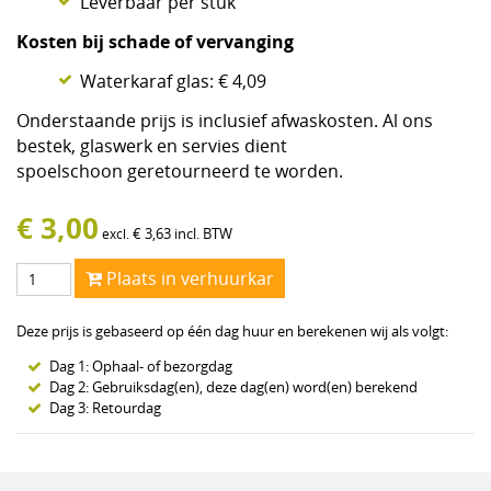
Leverbaar per stuk
Kosten bij schade of vervanging
Waterkaraf glas: € 4,09
Onderstaande prijs is inclusief afwaskosten. Al ons
bestek, glaswerk en servies dient
spoelschoon geretourneerd te worden.
€
3,00
€
3,63
incl. BTW
excl.
Plaats in verhuurkar
Deze prijs is gebaseerd op één dag huur en berekenen wij als volgt:
Dag 1: Ophaal- of bezorgdag
Dag 2: Gebruiksdag(en), deze dag(en) word(en) berekend
Dag 3: Retourdag