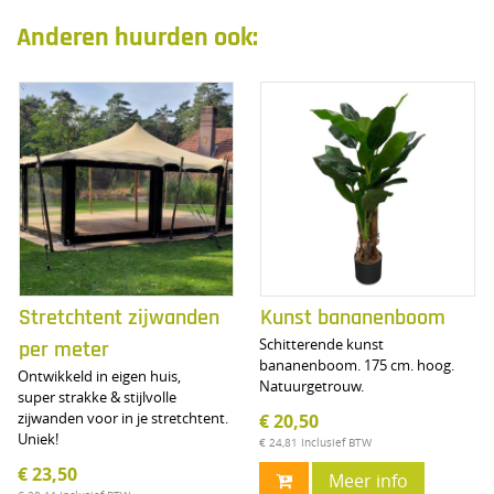
Anderen huurden ook:
Stretchtent zijwanden
Kunst bananenboom
Schitterende kunst
per meter
bananenboom. 175 cm. hoog.
Ontwikkeld in eigen huis,
Natuurgetrouw.
super strakke & stijlvolle
zijwanden voor in je stretchtent.
€ 20,50
Uniek!
€ 24,81
Inclusief BTW
€ 23,50
Meer info