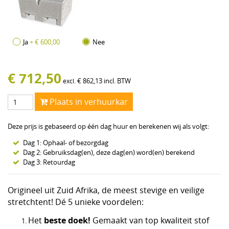
Ja
+ € 600,00
Nee
€
712,50
€
862,13
incl. BTW
excl.
Plaats in verhuurkar
Deze prijs is gebaseerd op één dag huur en berekenen wij als volgt:
Dag 1: Ophaal- of bezorgdag
Dag 2: Gebruiksdag(en), deze dag(en) word(en) berekend
Dag 3: Retourdag
Origineel uit Zuid Afrika, de meest stevige en veilige
stretchtent! Dé 5 unieke voordelen:
beste doek!
Het
Gemaakt van top kwaliteit stof