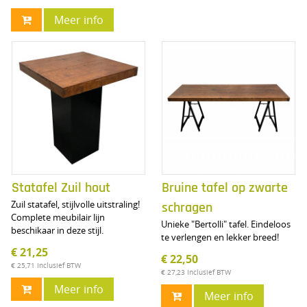
Meer info
Statafel Zuil hout
Bruine tafel op zwarte
Zuil statafel, stijlvolle uitstraling!
schragen
Complete meubilair lijn
Unieke "Bertolli" tafel. Eindeloos
beschikaar in deze stijl.
te verlengen en lekker breed!
€ 21,25
€ 22,50
€ 25,71
Inclusief BTW
€ 27,23
Inclusief BTW
Meer info
Meer info