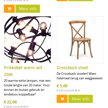
€ 28,44
Inclusief BTW
Meer info
Prikkabel warm wit
Crossback stoel
De Crossback stoelen! Weer
20M
helemaal terug van weggeweest.
20 warme witte lampen, met een
totale lengte van 20 meter. Voor
€ 5,00
binnen én buiten gebruik en
€ 6,05
Inclusief BTW
eindeloos koppelbaar!
Meer info
€ 22,00
€ 26,62
Inclusief BTW